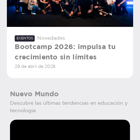
Novedades
EVENTOS
Bootcamp 2026: impulsa tu
crecimiento sin límites
29 de abril de 2026
Nuevo Mundo
Descubre las últimas tendencias en educación y
tecnología.