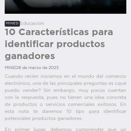
Educación
MINED
10 Características para
identificar productos
ganadores
MINED
8 de marzo de 2023
Cuando recién iniciamos en el mundo del comercio
electrónico, una de las principales preguntas es ¿qué
puedo vender? Sin embargo, muy pocos cuentan
con la respuesta, pues no tienen una idea concreta
de productos o servicios comerciales exitosos. En
esta nota te daremos 10 tips para identificar
potenciales productos ganadores.
En primer lugar, debemos comprender que un