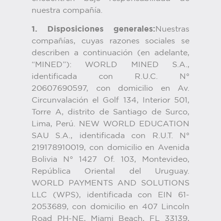
nuestra compañía.
1. Disposiciones generales:
Nuestras
compañías, cuyas razones sociales se
describen a continuación (en adelante,
“MINED”): WORLD MINED S.A.,
identificada con R.U.C. N°
20607690597, con domicilio en Av.
Circunvalación el Golf 134, Interior 501,
Torre A, distrito de Santiago de Surco,
Lima, Perú. NEW WORLD EDUCATION
SAU S.A., identificada con R.U.T. N°
219178910019, con domicilio en Avenida
Bolivia N° 1427 Of. 103, Montevideo,
República Oriental del Uruguay.
WORLD PAYMENTS AND SOLUTIONS
LLC (WPS), identificada con EIN 61-
2053689, con domicilio en 407 Lincoln
Road PH-NE, Miami Beach, FL 33139,