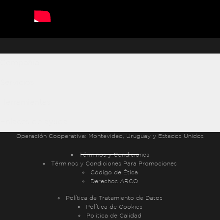
Compañía
Servicios
Herramientas
Enlaces de ayuda
Operación Cooperativa:
Montevideo, Uruguay y Estados Unidos
Términos y Condiciones
Términos y Condiciones Para Promociones
Código de Ética
Derechos ARCO
Política de Tratamiento de Datos
Política de Cookies
Política de Calidad