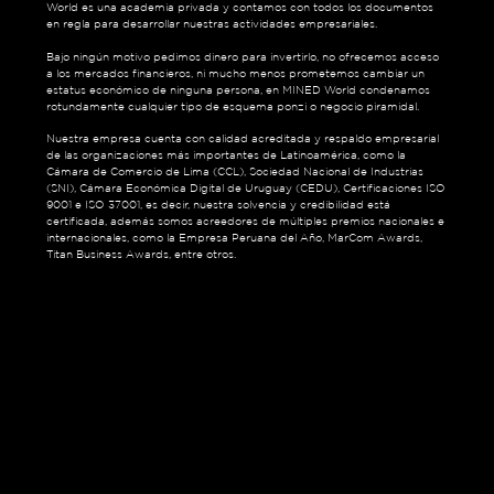
World es una academia privada y contamos con todos los documentos
en regla para desarrollar nuestras actividades empresariales.
Bajo ningún motivo pedimos dinero para invertirlo, no ofrecemos acceso
a los mercados financieros, ni mucho menos prometemos cambiar un
estatus económico de ninguna persona, en MINED World condenamos
rotundamente cualquier tipo de esquema ponzi o negocio piramidal.
Nuestra empresa cuenta con calidad acreditada y respaldo empresarial
de las organizaciones más importantes de Latinoamérica, como la
Cámara de Comercio de Lima (CCL), Sociedad Nacional de Industrias
(SNI), Cámara Económica Digital de Uruguay (CEDU), Certificaciones ISO
9001 e ISO 37001, es decir, nuestra solvencia y credibilidad está
certificada, además somos acreedores de múltiples premios nacionales e
internacionales, como la Empresa Peruana del Año, MarCom Awards,
Titan Business Awards, entre otros.