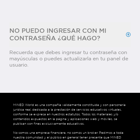
NO PUEDO INGRESAR CON MI
CONTRASEÑA ¿QUÉ HAGO?
Recuerda que debes ingresar tu contraseña con
mayúsculas o puedes actualizarla en tu panel de
usuario.
MINED World es una compañía válidamente constituida y con personería
jurídica real, dedicada a la prestación de servicios educativos virtuales,
conforme se expresa en nuestros estatutos. Todos los materiales y/o
contenidos expuestos en la página y aplicaciones web y móviles, se
publican con fines exclusivamente educativos.
No somos una empresa financiera, no somos un broker. Pedimos a toda
nuestra comunidad y el público en general tener presente que MINED