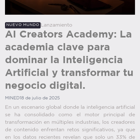
Lanzamiento
NUEVO MUNDO
AI Creators Academy: La
academia clave para
dominar la Inteligencia
Artificial y transformar tu
negocio digital.
MINED
18 de julio de 2025
En un escenario global donde la inteligencia artificial
se ha consolidado como el motor principal de
transformación en múltiples industrias, los creadores
de contenido enfrentan retos significativos, ya que
en los datos recientes revelan que solo un 33% de