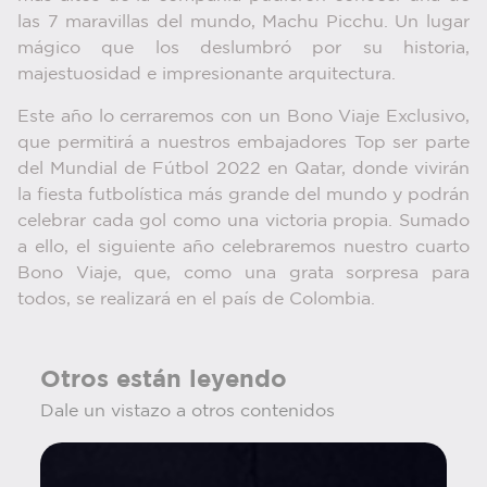
las 7 maravillas del mundo, Machu Picchu. Un lugar
mágico que los deslumbró por su historia,
majestuosidad e impresionante arquitectura.
Este año lo cerraremos con un Bono Viaje Exclusivo,
que permitirá a nuestros embajadores Top ser parte
del Mundial de Fútbol 2022 en Qatar, donde vivirán
la fiesta futbolística más grande del mundo y podrán
celebrar cada gol como una victoria propia. Sumado
a ello, el siguiente año celebraremos nuestro cuarto
Bono Viaje, que, como una grata sorpresa para
todos, se realizará en el país de Colombia.
Otros están leyendo
Dale un vistazo a otros contenidos