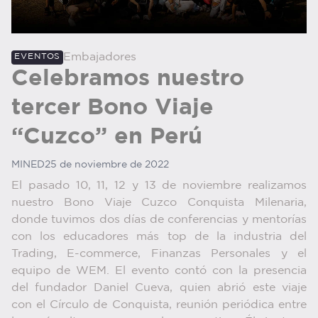
Embajadores
EVENTOS
Celebramos nuestro
tercer Bono Viaje
“Cuzco” en Perú
MINED
25 de noviembre de 2022
El pasado 10, 11, 12 y 13 de noviembre realizamos
nuestro Bono Viaje Cuzco Conquista Milenaria,
donde tuvimos dos días de conferencias y mentorías
con los educadores más top de la industria del
Trading, E-commerce, Finanzas Personales y el
equipo de WEM. El evento contó con la presencia
del fundador Daniel Cueva, quien abrió este viaje
con el Círculo de Conquista, reunión periódica entre