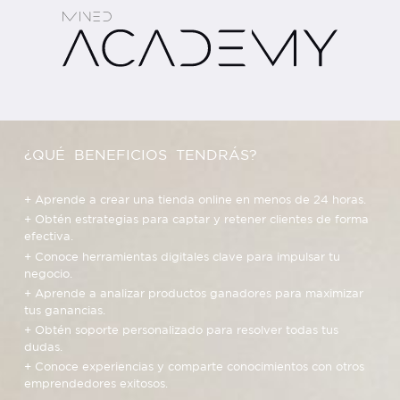
¿QUÉ BENEFICIOS TENDRÁS?
+ Aprende a crear una tienda online en menos de 24 horas.
+ Obtén estrategias para captar y retener clientes de forma
efectiva.
+ Conoce herramientas digitales clave para impulsar tu
negocio.
+ Aprende a analizar productos ganadores para maximizar
tus ganancias.
+ Obtén soporte personalizado para resolver todas tus
dudas.
+ Conoce experiencias y comparte conocimientos con otros
emprendedores exitosos.