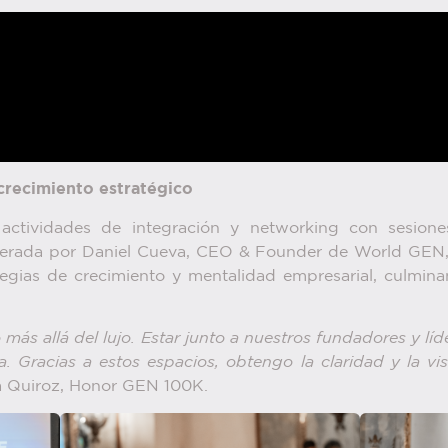
 crecimiento estratégico
ctividades de integración y networking con sesione
liderada por Daniel Cueva, CEO & Founder de World GEN,
tegias de crecimiento y mentalidad empresarial, culmin
 más allá del lujo. Estar junto a nuestros fundadores y lí
a. Gracias a estos espacios, obtengo la claridad y la vis
a Quiroz, Honor GEN 100K.