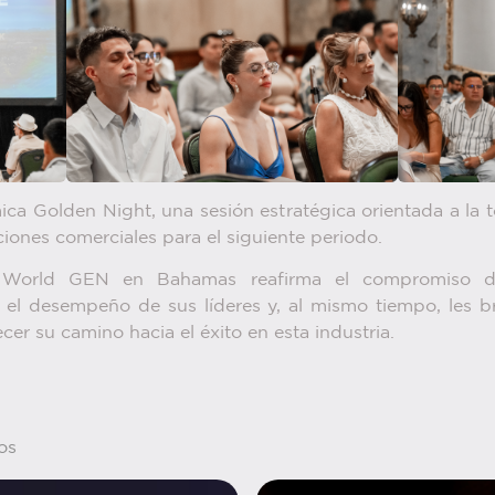
ca Golden Night, una sesión estratégica orientada a la t
ciones comerciales para el siguiente periodo.
 World GEN en Bahamas reafirma el compromiso de 
el desempeño de sus líderes y, al mismo tiempo, les br
cer su camino hacia el éxito en esta industria.
os