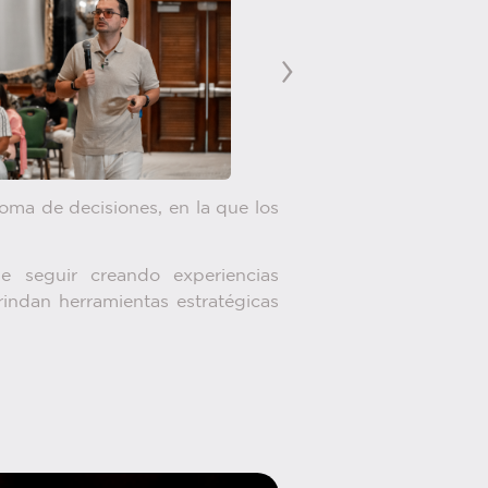
›
oma de decisiones, en la que los
seguir creando experiencias
indan herramientas estratégicas