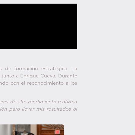
s de formación estratégica. La
 junto a Enrique Cueva. Durante
ando con el reconocimiento a los
deres de alto rendimiento reafirma
ión para llevar mis resultados al