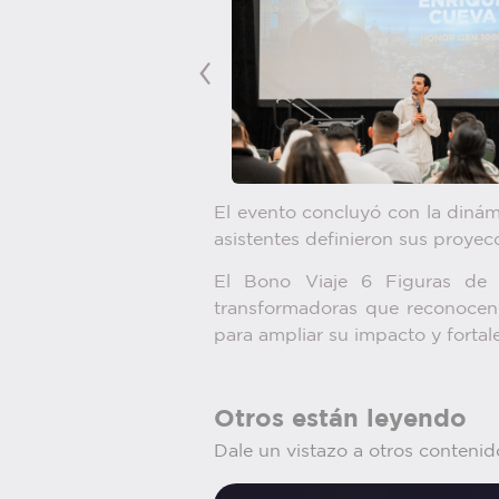
‹
El evento concluyó con la dinámi
asistentes definieron sus proyec
El Bono Viaje 6 Figuras de
transformadoras que reconocen 
para ampliar su impacto y fortale
Otros están leyendo
Dale un vistazo a otros contenid