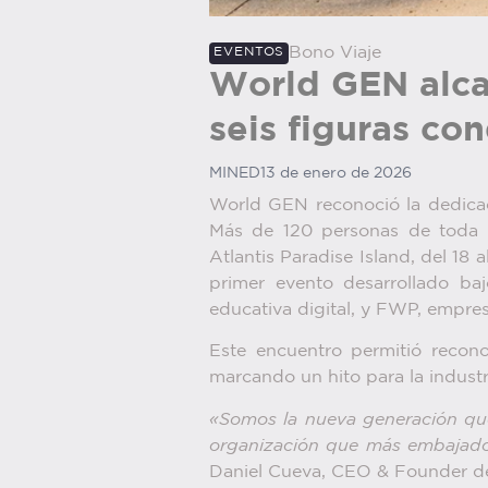
Bono Viaje
EVENTOS
World GEN alca
seis figuras c
MINED
13 de enero de 2026
World GEN reconoció la dedica
Más de 120 personas de toda La
Atlantis Paradise Island, del 18
primer evento desarrollado ba
educativa digital, y FWP, empre
Este encuentro permitió reco
marcando un hito para la industr
«Somos la nueva generación que 
organización que más embajadore
Daniel Cueva, CEO & Founder 