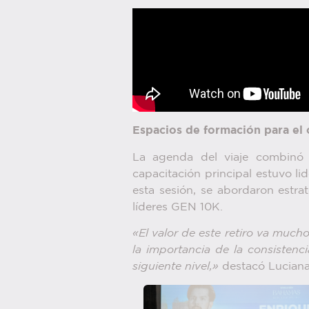
Espacios de formación para el
La agenda del viaje combinó a
capacitación principal estuvo 
esta sesión, se abordaron estra
líderes GEN 10K.
«El valor de este retiro va mucho
la importancia de la consistenci
siguiente nivel,»
destacó Lucian