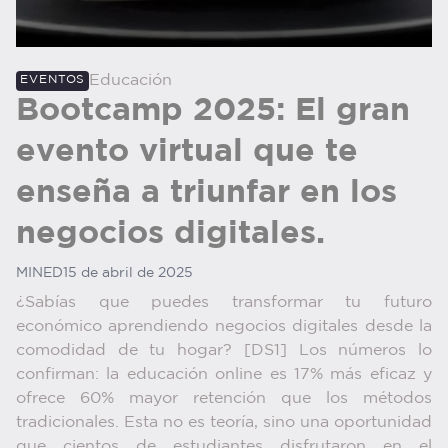
Educación
EVENTOS
Bootcamp 2025: El gran
evento virtual que te
enseña a triunfar en los
negocios digitales.
MINED
15 de abril de 2025
¿Sabías que puedes transformar tu futuro
económico aprendiendo negocios digitales desde la
comodidad de tu hogar?
[DS1]
Los números lo
confirman: la educación online es 17% más eficaz y
ofrece 60% mayor retención que los métodos
tradicionales. Esta no es teoría, sino una oportunidad
que cientos de estudiantes disfrutaron en el