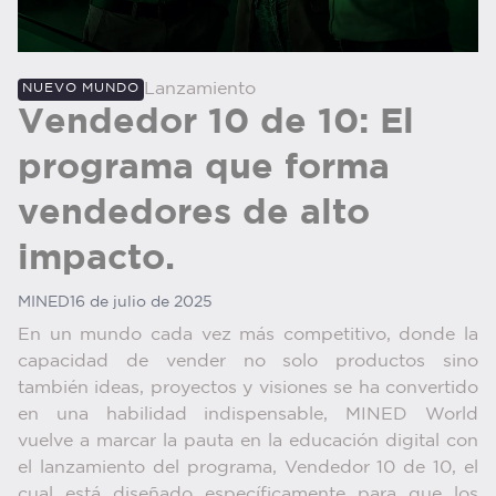
Lanzamiento
NUEVO MUNDO
Vendedor 10 de 10: El
programa que forma
vendedores de alto
impacto.
MINED
16 de julio de 2025
En un mundo cada vez más competitivo, donde la
capacidad de vender no solo productos sino
también ideas, proyectos y visiones se ha convertido
en una habilidad indispensable, MINED World
vuelve a marcar la pauta en la educación digital con
el lanzamiento del programa, Vendedor 10 de 10, el
cual está diseñado específicamente para que los